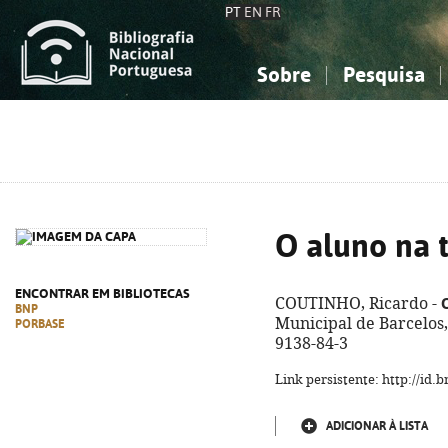
PT
EN
FR
Sobre
Pesquisa
Sobre a Bibliografia Nacional
Simples
Conhecimento, Informação...
Conhecimento, Informação...
Combinada
A
Ciências sociais...
Ciências sociais...
Arte, desporto...
Arte, desporto...
O aluno na 
ENCONTRAR EM BIBLIOTECAS
COUTINHO, Ricardo -
BNP
Municipal de Barcelos,
PORBASE
9138-84-3
Link persistente: http://id
ADICIONAR À LISTA