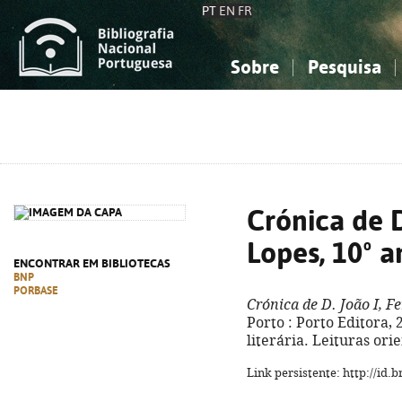
PT
EN
FR
Sobre
Pesquisa
Sobre a Bibliografia Nacional
Simples
Conhecimento, Informação...
Conhecimento, Informação...
Combinada
A
Ciências sociais...
Ciências sociais...
Arte, desporto...
Arte, desporto...
Crónica de D
Lopes, 10º a
ENCONTRAR EM BIBLIOTECAS
BNP
PORBASE
Crónica de D. João I, F
Porto : Porto Editora, 2
literária. Leituras ori
Link persistente: http://id