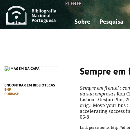
PT
EN
FR
Sobre
Pesquisa
Sobre a Bibliografia Nacional
Simples
Conhecimento, Informação...
Conhecimento, Informação...
Combinada
A
Ciências sociais...
Ciências sociais...
Arte, desporto...
Arte, desporto...
Sempre em f
ENCONTRAR EM BIBLIOTECAS
Sempre em frente!
: com
BNP
da sua empresa
/ Ron Cl
PORBASE
Lisboa : Gestão Plus, 2016
orig.: Move your bus 
accelerating success i
06-8
Link persistente: http://id