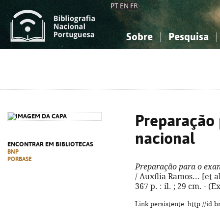
PT
EN
FR
Sobre
Pesquisa
Sobre a Bibliografia Nacional
Simples
Conhecimento, Informação...
Conhecimento, Informação...
Combinada
A
Ciências sociais...
Ciências sociais...
Arte, desporto...
Arte, desporto...
Preparação 
nacional
ENCONTRAR EM BIBLIOTECAS
BNP
PORBASE
Preparação para o exam
/ Auxília Ramos... [et al
367 p. : il. ; 29 cm. - 
Link persistente: http://id