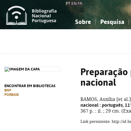
PT
EN
FR
Sobre
Pesquisa
Sobre a Bibliografia Nacional
Simples
Conhecimento, Informação...
Conhecimento, Informação...
Combinada
A
Ciências sociais...
Ciências sociais...
Arte, desporto...
Arte, desporto...
Preparação 
nacional
ENCONTRAR EM BIBLIOTECAS
BNP
PORBASE
RAMOS, Auxília [et al.]
nacional
: português, 11
367 p. : il. ; 29 cm. (
Link persistente: http://id