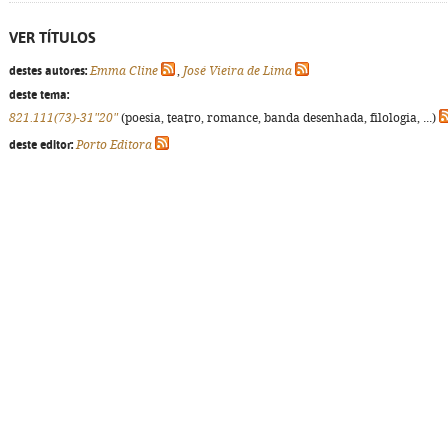
VER TÍTULOS
destes autores:
Emma Cline
,
José Vieira de Lima
deste tema:
821.111(73)-31"20"
(poesia, teatro, romance, banda desenhada, filologia, ...)
deste editor:
Porto Editora