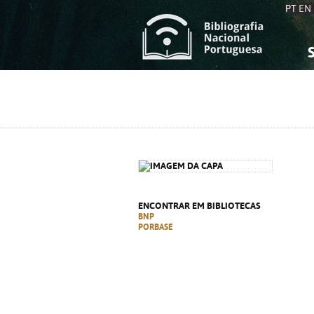
PT
EN
S
S
C
C
C
C
A
A
ENCONTRAR EM BIBLIOTECAS
BNP
PORBASE