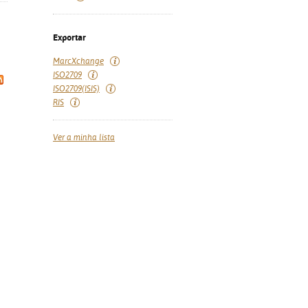
Exportar
MarcXchange
ISO2709
ISO2709(ISIS)
RIS
Ver a minha lista