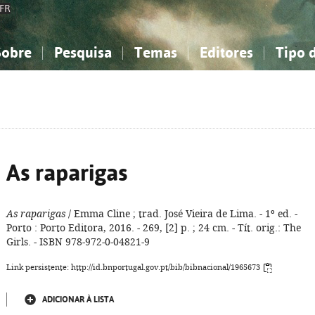
FR
Sobre
Pesquisa
Temas
Editores
Tipo 
obre a Bibliografia Nacional
imples
onhecimento, Informação...
onhecimento, Informação...
Combinada
A minha lista
Como utilizar
Filosofia, psicologia...
Filosofia, psicologia...
Perguntas frequente
iências sociais...
iências sociais...
Ciências exatas e naturais...
Ciências exatas e naturais...
rte, desporto...
rte, desporto...
Literatura, linguística...
Literatura, linguística...
As raparigas
As raparigas
/ Emma Cline ; trad. José Vieira de Lima. - 1º ed. -
Porto : Porto Editora, 2016. - 269, [2] p. ; 24 cm. - Tít. orig.: The
Girls. - ISBN 978-972-0-04821-9
Link persistente: http://id.bnportugal.gov.pt/bib/bibnacional/1965673
ADICIONAR À LISTA