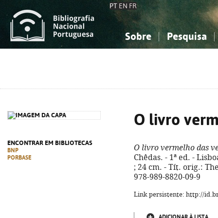
PT
EN
FR
Sobre
Pesquisa
Sobre a Bibliografia Nacional
Simples
Conhecimento, Informação...
Conhecimento, Informação...
Combinada
A
Ciências sociais...
Ciências sociais...
Arte, desporto...
Arte, desporto...
O livro ver
ENCONTRAR EM BIBLIOTECAS
O livro vermelho das v
BNP
Chêdas. - 1ª ed. - Lisboa
PORBASE
; 24 cm. - Tít. orig.: T
978-989-8820-09-9
Link persistente: http://id
ADICIONAR À LISTA