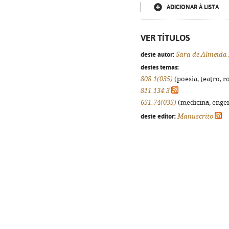
ADICIONAR À LISTA
VER TÍTULOS
deste autor:
Sara de Almeida 
destes temas:
808.1(035)
(poesia, teatro, r
811.134.3
651.74(035)
(medicina, engenh
deste editor:
Manuscrito