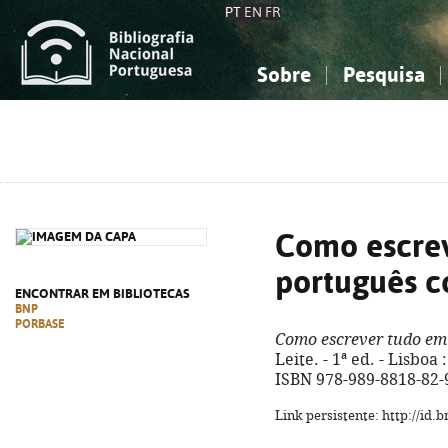
PT
EN
FR
Sobre
Pesquisa
Sobre a Bibliografia Nacional
Simples
Conhecimento, Informação...
Conhecimento, Informação...
Combinada
A
Ciências sociais...
Ciências sociais...
Arte, desporto...
Arte, desporto...
Como escre
português c
ENCONTRAR EM BIBLIOTECAS
BNP
PORBASE
Como escrever tudo em
Leite. - 1ª ed. - Lisboa 
ISBN 978-989-8818-82-
Link persistente: http://id