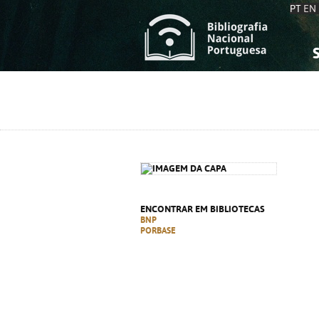
PT
EN
S
S
C
C
C
C
A
A
ENCONTRAR EM BIBLIOTECAS
BNP
PORBASE