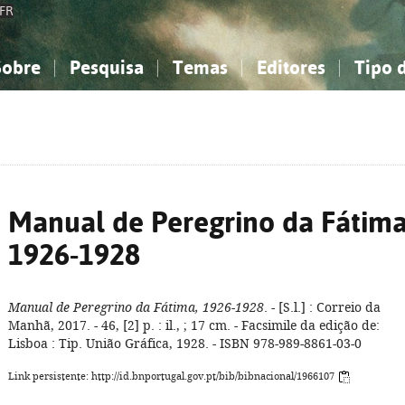
FR
Sobre
Pesquisa
Temas
Editores
Tipo 
obre a Bibliografia Nacional
imples
onhecimento, Informação...
onhecimento, Informação...
Combinada
A minha lista
Como utilizar
Filosofia, psicologia...
Filosofia, psicologia...
Perguntas frequente
iências sociais...
iências sociais...
Ciências exatas e naturais...
Ciências exatas e naturais...
rte, desporto...
rte, desporto...
Literatura, linguística...
Literatura, linguística...
Manual de Peregrino da Fátima
1926-1928
Manual de Peregrino da Fátima, 1926-1928
. - [S.l.] : Correio da
Manhã, 2017. - 46, [2] p. : il., ; 17 cm. - Facsimile da edição de:
Lisboa : Tip. União Gráfica, 1928. - ISBN 978-989-8861-03-0
Link persistente: http://id.bnportugal.gov.pt/bib/bibnacional/1966107