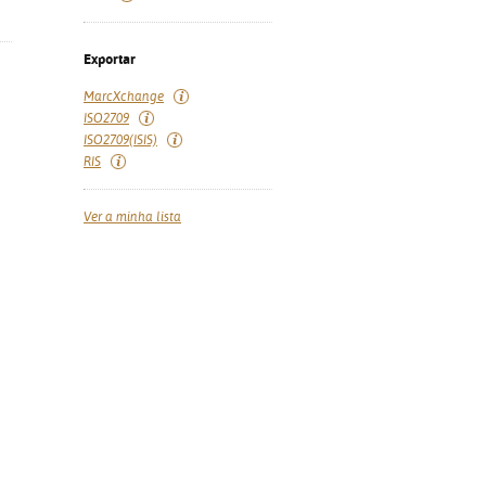
Exportar
MarcXchange
ISO2709
ISO2709(ISIS)
RIS
Ver a minha lista