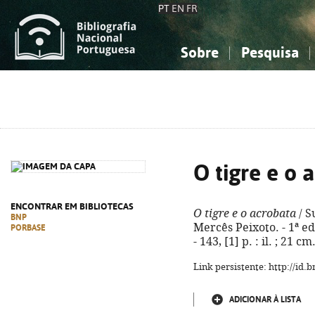
PT
EN
FR
Sobre
Pesquisa
Sobre a Bibliografia Nacional
Simples
Conhecimento, Informação...
Conhecimento, Informação...
Combinada
A
Ciências sociais...
Ciências sociais...
Arte, desporto...
Arte, desporto...
O tigre e o 
ENCONTRAR EM BIBLIOTECAS
O tigre e o acrobata
/ S
BNP
Mercês Peixoto. - 1ª ed
PORBASE
- 143, [1] p. : il. ; 21 
Link persistente: http://id
ADICIONAR À LISTA