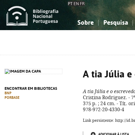
PT
EN
FR
Sobre
Pesquisa
Sobre a Bibliografia Nacional
Simples
Conhecimento, Informação...
Conhecimento, Informação...
Combinada
A
Ciências sociais...
Ciências sociais...
Arte, desporto...
Arte, desporto...
A tia Júlia 
ENCONTRAR EM BIBLIOTECAS
A tia Júlia e o escreved
BNP
Cristina Rodriguez. - 7
PORBASE
375 p. ; 24 cm. - Tít. or
978-972-20-4330-4
Link persistente: http://id
ADICIONAR À LISTA