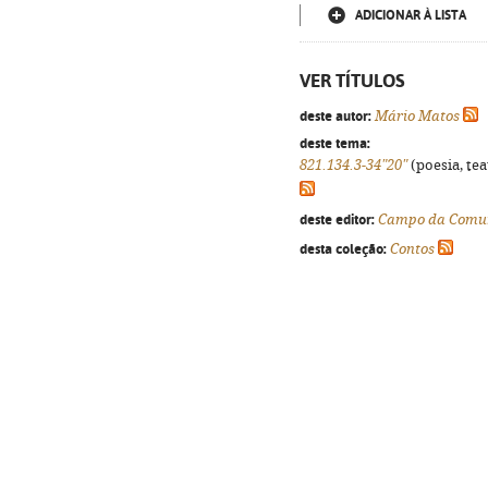
ADICIONAR À LISTA
VER TÍTULOS
deste autor:
Mário Matos
deste tema:
821.134.3-34"20"
(poesia, tea
deste editor:
Campo da Comu
desta coleção:
Contos