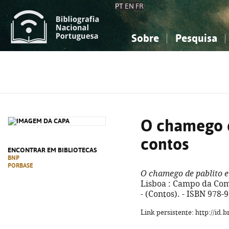
PT
EN
FR
Sobre
Pesquisa
Sobre a Bibliografia Nacional
Simples
Conhecimento, Informação...
Conhecimento, Informação...
Combinada
A
Ciências sociais...
Ciências sociais...
Arte, desporto...
Arte, desporto...
O chamego d
contos
ENCONTRAR EM BIBLIOTECAS
BNP
PORBASE
O chamego de pablito e
Lisboa : Campo da Comun
- (Contos). - ISBN 978-
Link persistente: http://id