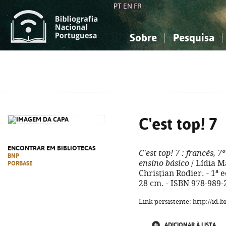
PT
EN
FR
Sobre
Pesquisa
Sobre a Bibliografia Nacional
Simples
Conhecimento, Informação...
Conhecimento, Informação...
Combinada
A
Ciências sociais...
Ciências sociais...
Arte, desporto...
Arte, desporto...
C'est top! 7
ENCONTRAR EM BIBLIOTECAS
C'est top! 7
: francês, 7
BNP
ensino básico
/ Lídia M
PORBASE
Christian Rodier. - 1ª ed.
28 cm. - ISBN 978-989-
Link persistente: http://id
ADICIONAR À LISTA