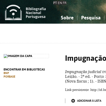
PT
EN
FR
Sobre
Pesquisa
Sobre a Bibliografia Nacional
Simples
Conhecimento, Informação...
Conhecimento, Informação...
Combinada
A
Ciências sociais...
Ciências sociais...
Arte, desporto...
Arte, desporto...
Impugnação j
ENCONTRAR EM BIBLIOTECAS
Impugnação judicial tr
BNP
Leitão. - 2ª ed. - Porto
PORBASE
(Nova fiscus ; 1). - IS
Link persistente: http://id
ADICIONAR À LISTA