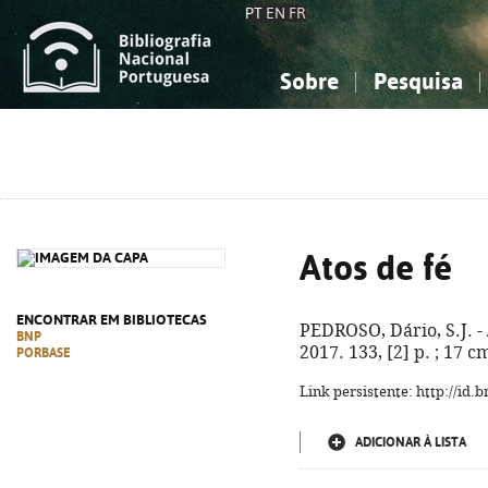
PT
EN
FR
Sobre
Pesquisa
Sobre a Bibliografia Nacional
Simples
Conhecimento, Informação...
Conhecimento, Informação...
Combinada
A
Ciências sociais...
Ciências sociais...
Arte, desporto...
Arte, desporto...
Atos de fé
ENCONTRAR EM BIBLIOTECAS
PEDROSO, Dário, S.J. -
BNP
2017. 133, [2] p. ; 17 
PORBASE
Link persistente: http://id
ADICIONAR À LISTA