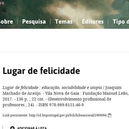
FR
Sobre
Pesquisa
Temas
Editores
Tipo 
obre a Bibliografia Nacional
imples
onhecimento, Informação...
onhecimento, Informação...
Combinada
A minha lista
Como utilizar
Filosofia, psicologia...
Filosofia, psicologia...
Perguntas frequente
iências sociais...
iências sociais...
Ciências exatas e naturais...
Ciências exatas e naturais...
rte, desporto...
rte, desporto...
Literatura, linguística...
Literatura, linguística...
Lugar de felicidade
Lugar de felicidade
: educação, sociabilidade e utopia
/ Joaquim
Machado de Araújo. - Vila Nova de Gaia : Fundação Manuel Leão,
2017. - 136 p. ; 22 cm. - (Desenvolvimento profissional de
professores ; 24). - ISBN 978-989-8151-46-9
Link persistente: http://id.bnportugal.gov.pt/bib/bibnacional/1969094
ADICIONAR À LISTA