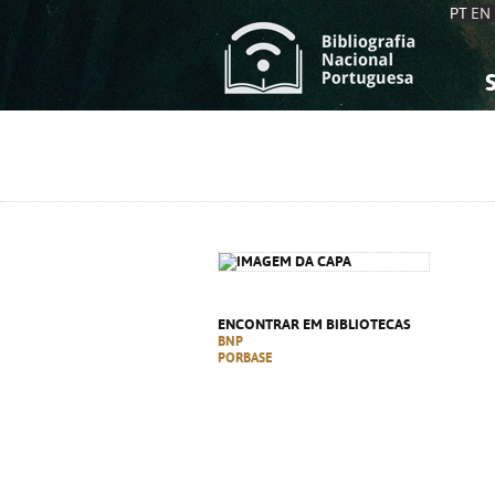
PT
EN
S
S
C
C
C
C
A
A
ENCONTRAR EM BIBLIOTECAS
BNP
PORBASE