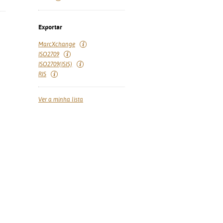
Exportar
MarcXchange
ISO2709
ISO2709(ISIS)
RIS
Ver a minha lista