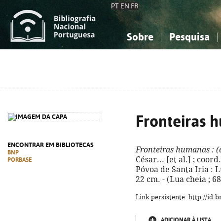
PT
EN
FR
Sobre
Pesquisa
Sobre a Bibliografia Nacional
Simples
Conhecimento, Informação...
Conhecimento, Informação...
Combinada
A
Ciências sociais...
Ciências sociais...
Arte, desporto...
Arte, desporto...
Fronteiras 
ENCONTRAR EM BIBLIOTECAS
Fronteiras humanas
: (
BNP
César... [et al.] ; coor
PORBASE
Póvoa de Santa Iria : Lu
22 cm. - (Lua cheia ; 6
Link persistente: http://id
ADICIONAR À LISTA