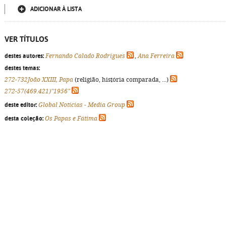
ADICIONAR À LISTA
VER TÍTULOS
destes autores:
Fernando Calado Rodrigues
,
Ana Ferreira
destes temas:
272-732João XXIII, Papa
(religião, história comparada, ...)
272-57(469.421)"1956"
deste editor:
Global Notícias - Media Group
desta coleção:
Os Papas e Fátima