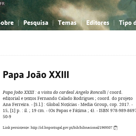
FR
Sobre
Pesquisa
Temas
Editores
Tipo 
obre a Bibliografia Nacional
imples
onhecimento, Informação...
onhecimento, Informação...
Combinada
A minha lista
Como utilizar
Filosofia, psicologia...
Filosofia, psicologia...
Perguntas frequente
iências sociais...
iências sociais...
Ciências exatas e naturais...
Ciências exatas e naturais...
rte, desporto...
rte, desporto...
Literatura, linguística...
Literatura, linguística...
Papa João XXIII
Papa João XXIII
: a visita do cardeal Angelo Roncalli
/ coord.
editorial e textos Fernando Calado Rodrigues ; coord. do projeto
Ana Ferreira. - [S.l.] : Global Notícias - Media Group, cop. 2017. -
15, [1] p. : il. ; 19 cm. - (Os Papas e Fátima ; 4). - ISBN 978-989-869
50-9
Link persistente: http://id.bnportugal.gov.pt/bib/bibnacional/1969507