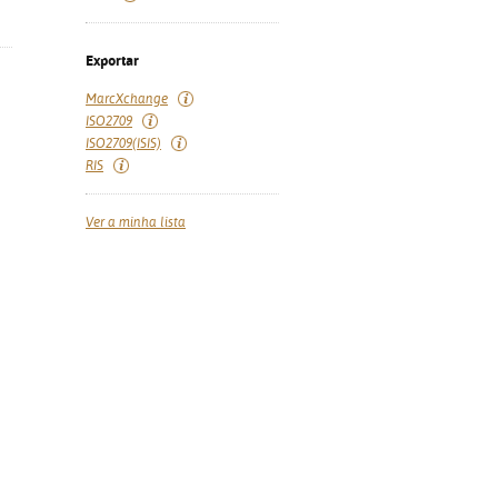
Exportar
MarcXchange
ISO2709
ISO2709(ISIS)
RIS
Ver a minha lista