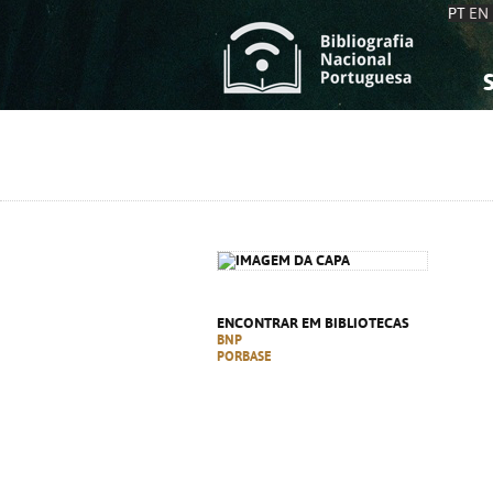
PT
EN
S
S
C
C
C
C
A
A
ENCONTRAR EM BIBLIOTECAS
BNP
PORBASE