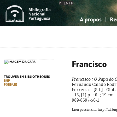
PT
EN
FR
A propos
Re
La Bibliographie Nationale
Simple
Connaissance, Information...
Connaissance, Information...
Avancée
Mes 
Sciences sociales...
Sciences sociales...
Arts, sport...
Arts, sport...
Francisco
TROUVER EN BIBLIOTHÈQUES
Francisco
: O Papa do 
BNP
Fernando Calado Rodri
PORBASE
Ferreira. - [S.l.] : Glo
- 15, [1] p. : il. ; 19 c
989-8697-56-1
Lien persistant: http://id.