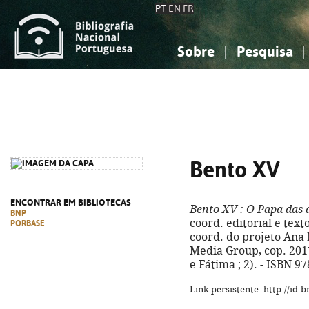
PT
EN
FR
Sobre
Pesquisa
Sobre a Bibliografia Nacional
Simples
Conhecimento, Informação...
Conhecimento, Informação...
Combinada
A
Ciências sociais...
Ciências sociais...
Arte, desporto...
Arte, desporto...
Bento XV
ENCONTRAR EM BIBLIOTECAS
Bento XV
: O Papa das 
BNP
coord. editorial e tex
PORBASE
coord. do projeto Ana Fe
Media Group, cop. 2017. 
e Fátima ; 2). - ISBN 9
Link persistente: http://id