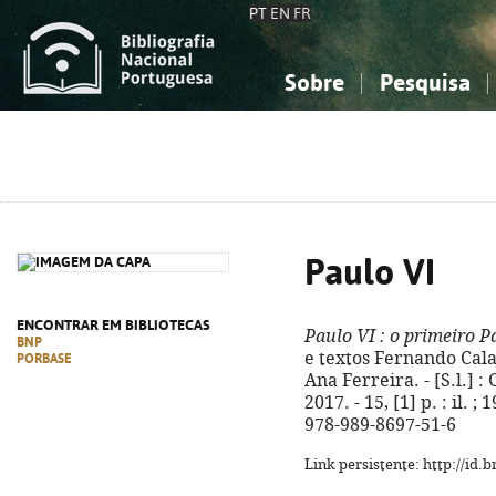
PT
EN
FR
Sobre
Pesquisa
Sobre a Bibliografia Nacional
Simples
Conhecimento, Informação...
Conhecimento, Informação...
Combinada
A
Ciências sociais...
Ciências sociais...
Arte, desporto...
Arte, desporto...
Paulo VI
ENCONTRAR EM BIBLIOTECAS
Paulo VI
: o primeiro P
BNP
e textos Fernando Cala
PORBASE
Ana Ferreira. - [S.l.] 
2017. - 15, [1] p. : il. 
978-989-8697-51-6
Link persistente: http://id