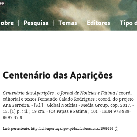
FR
Sobre
Pesquisa
Temas
Editores
Tipo 
obre a Bibliografia Nacional
imples
onhecimento, Informação...
onhecimento, Informação...
Combinada
A minha lista
Como utilizar
Filosofia, psicologia...
Filosofia, psicologia...
Perguntas frequente
iências sociais...
iências sociais...
Ciências exatas e naturais...
Ciências exatas e naturais...
rte, desporto...
rte, desporto...
Literatura, linguística...
Literatura, linguística...
Centenário das Aparições
Centenário das Aparições
: o Jornal de Notícias e Fátima
/ coord.
editorial e textos Fernando Calado Rodrigues ; coord. do projeto
Ana Ferreira. - [S.l.] : Global Notícias - Media Group, cop. 2017. -
15, [1] p. : il. ; 19 cm. - (Os Papas e Fátima ; 10). - ISBN 978-989-
8697-47-9
Link persistente: http://id.bnportugal.gov.pt/bib/bibnacional/1969536