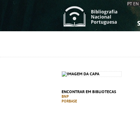
PT
EN
S
S
C
C
C
C
A
A
ENCONTRAR EM BIBLIOTECAS
BNP
PORBASE