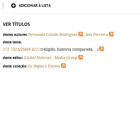
ADICIONAR À LISTA
VER TÍTULOS
destes autores:
Fernando Calado Rodrigues
,
Ana Ferreira
deste tema:
272-732A/Z(469.421)
(religião, história comparada, ...)
deste editor:
Global Notícias - Media Group
desta coleção:
Os Papas e Fátima