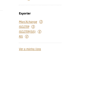
Exportar
MarcXchange
ISO2709
ISO2709(ISIS)
RIS
Ver a minha lista