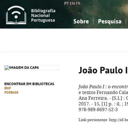
PT
EN
FR
Sobre
Pesquisa
Sobre a Bibliografia Nacional
Simples
Conhecimento, Informação...
Conhecimento, Informação...
Combinada
A
Ciências sociais...
Ciências sociais...
Arte, desporto...
Arte, desporto...
João Paulo I
ENCONTRAR EM BIBLIOTECAS
João Paulo I
: o encont
BNP
e textos Fernando Cala
PORBASE
Ana Ferreira. - [S.l.] 
2017. - 15, [1] p. : il. 
978-989-8697-52-3
Link persistente: http://id