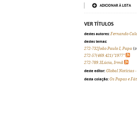
ADICIONAR À LISTA
VER TÍTULOS
destes autores:
Fernando Cal
destes temas:
272-732João Paulo I, Papa
(r
272-57(469.421)"1977"
272-789.3Lúcia, Irmã
deste editor:
Global Notícias 
desta coleção:
Os Papas e Fá