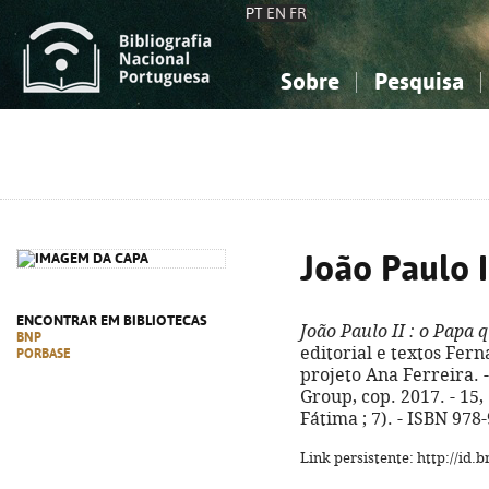
PT
EN
FR
Sobre
Pesquisa
Sobre a Bibliografia Nacional
Simples
Conhecimento, Informação...
Conhecimento, Informação...
Combinada
A
Ciências sociais...
Ciências sociais...
Arte, desporto...
Arte, desporto...
João Paulo I
ENCONTRAR EM BIBLIOTECAS
João Paulo II
: o Papa 
BNP
editorial e textos Fer
PORBASE
projeto Ana Ferreira. - 
Group, cop. 2017. - 15, [
Fátima ; 7). - ISBN 978
Link persistente: http://id