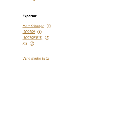
Exportar
MarcXchange
ISO2709
ISO2709(ISIS)
RIS
Ver a minha lista