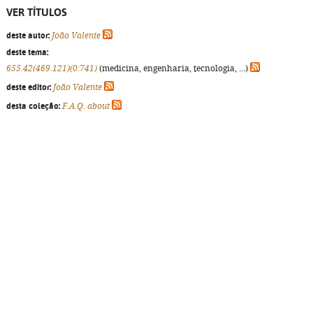
VER TÍTULOS
deste autor:
João Valente
deste tema:
655.42(469.121)(0:741)
(medicina, engenharia, tecnologia, ...)
deste editor:
João Valente
desta coleção:
F.A.Q. about