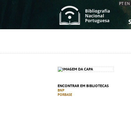
PT
EN
S
S
C
C
C
C
A
A
ENCONTRAR EM BIBLIOTECAS
BNP
PORBASE