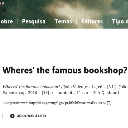
FR
Sobre
Pesquisa
Temas
Editores
Tipo 
obre a Bibliografia Nacional
imples
onhecimento, Informação...
onhecimento, Informação...
Combinada
A minha lista
Como utilizar
Filosofia, psicologia...
Filosofia, psicologia...
Perguntas frequente
iências sociais...
iências sociais...
Ciências exatas e naturais...
Ciências exatas e naturais...
rte, desporto...
rte, desporto...
Literatura, linguística...
Literatura, linguística...
Wheres' the famous bookshop?
Wheres' the famous bookshop?
/ João Valente. - 1st ed. - [S.l.] : João
Valente, cop. 2015. - [18] p. : muito il. ; 11 cm. - (F.A.Q. about)
Link persistente: http://id.bnportugal.gov.pt/bib/bibnacional/1970172
ADICIONAR À LISTA