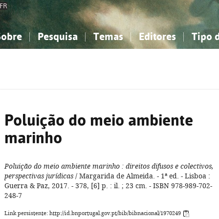
FR
Sobre
Pesquisa
Temas
Editores
Tipo 
obre a Bibliografia Nacional
imples
onhecimento, Informação...
onhecimento, Informação...
Combinada
A minha lista
Como utilizar
Filosofia, psicologia...
Filosofia, psicologia...
Perguntas frequente
iências sociais...
iências sociais...
Ciências exatas e naturais...
Ciências exatas e naturais...
rte, desporto...
rte, desporto...
Literatura, linguística...
Literatura, linguística...
Poluição do meio ambiente
marinho
Poluição do meio ambiente marinho
: direitos difusos e colectivos,
perspectivas jurídicas
/ Margarida de Almeida. - 1ª ed. - Lisboa :
Guerra & Paz, 2017. - 378, [6] p. : il. ; 23 cm. - ISBN 978-989-702-
248-7
Link persistente: http://id.bnportugal.gov.pt/bib/bibnacional/1970249