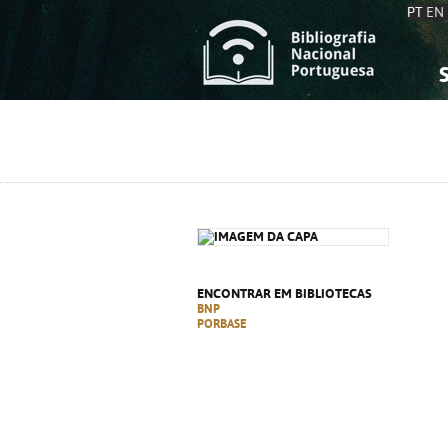
PT
EN
S
S
C
C
C
C
A
A
ENCONTRAR EM BIBLIOTECAS
BNP
PORBASE