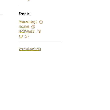
Exportar
MarcXchange
ISO2709
ISO2709(ISIS)
RIS
Ver a minha lista