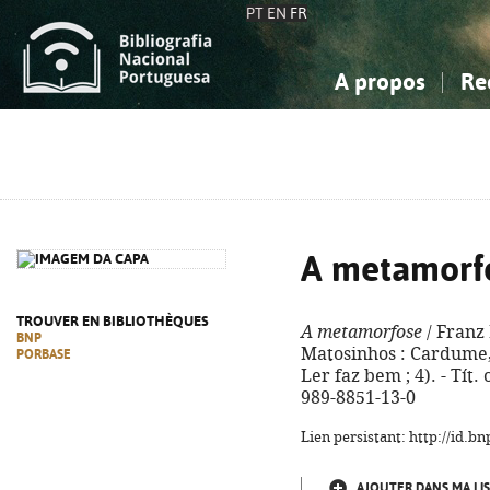
PT
EN
FR
A propos
Re
La Bibliographie Nationale
Simple
Connaissance, Information...
Connaissance, Information...
Avancée
Mes 
Sciences sociales...
Sciences sociales...
Arts, sport...
Arts, sport...
A metamorf
TROUVER EN BIBLIOTHÈQUES
A metamorfose
/ Franz 
BNP
Matosinhos : Cardume, c
PORBASE
Ler faz bem ; 4). - Tít
989-8851-13-0
Lien persistant: http://id.
AJOUTER DANS MA LIS