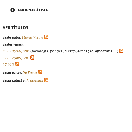
ADICIONAR À LISTA
VER TÍTULOS
deste autor:
Flávia Vieira
destes temas:
371.13(469)"20"
(sociologia, política, direito, educação, etnografia, ...)
371.32(469)"20"
37.013
deste editor:
De Facto
desta coleção:
Practicum