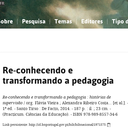
FR
Sobre
Pesquisa
Temas
Editores
Tipo 
obre a Bibliografia Nacional
imples
onhecimento, Informação...
onhecimento, Informação...
Combinada
A minha lista
Como utilizar
Filosofia, psicologia...
Filosofia, psicologia...
Perguntas frequente
iências sociais...
iências sociais...
Ciências exatas e naturais...
Ciências exatas e naturais...
rte, desporto...
rte, desporto...
Literatura, linguística...
Literatura, linguística...
Re-conhecendo e
transformando a pedagogia
Re-conhecendo e transformando a pedagogia
: histórias de
supervisão
/ org. Flávia Vieira ; Alexandra Ribeiro Costa... [et al.]. 
1ª ed. - Santo Tirso : De Facto, 2014. - 187 p. : il. ; 23 cm. -
(Practicum. Ciências da Educação). - ISBN 978-989-8557-34-6
Link persistente: http://id.bnportugal.gov.pt/bib/bibnacional/1971575