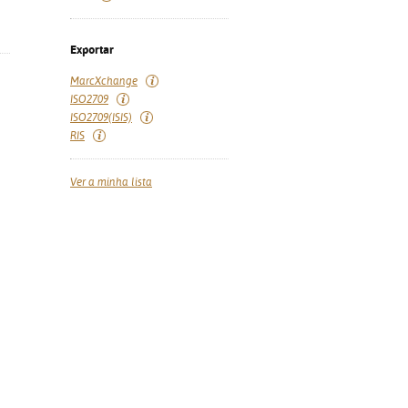
Exportar
MarcXchange
ISO2709
ISO2709(ISIS)
RIS
Ver a minha lista