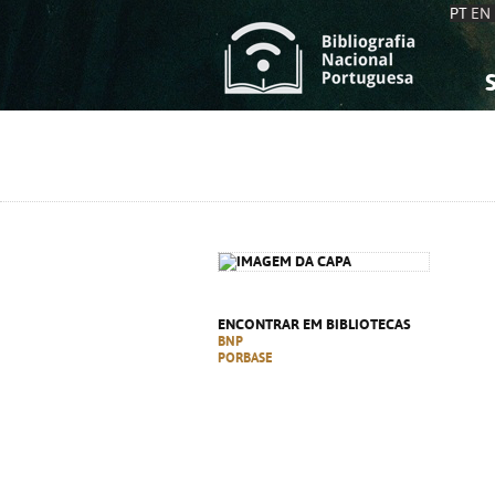
PT
EN
S
S
C
C
C
C
A
A
ENCONTRAR EM BIBLIOTECAS
BNP
PORBASE