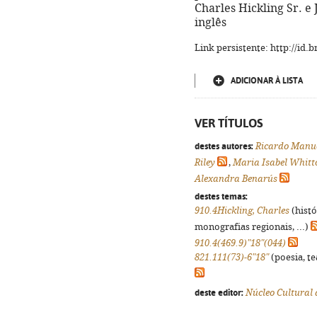
Charles Hickling Sr. e 
inglês
Link persistente: http://id
ADICIONAR À LISTA
VER TÍTULOS
destes autores:
Ricardo Manu
Riley
,
Maria Isabel Whitt
Alexandra Benarús
destes temas:
910.4Hickling, Charles
(histó
monografias regionais, ...)
910.4(469.9)"18"(044)
821.111(73)-6"18"
(poesia, te
deste editor:
Núcleo Cultural