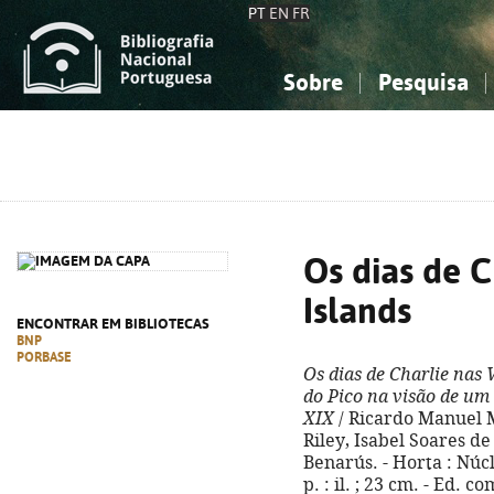
PT
EN
FR
Sobre
Pesquisa
Sobre a Bibliografia Nacional
Simples
Conhecimento, Informação...
Conhecimento, Informação...
Combinada
A
Ciências sociais...
Ciências sociais...
Arte, desporto...
Arte, desporto...
Os dias de 
Islands
ENCONTRAR EM BIBLIOTECAS
BNP
PORBASE
Os dias de Charlie nas
do Pico na visão de um
XIX
/ Ricardo Manuel 
Riley, Isabel Soares de
Benarús. - Horta : Núcl
p. : il. ; 23 cm. - Ed. 