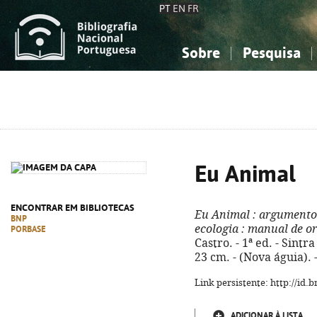
PT
EN
FR
Sobre
Pesquisa
Sobre a Bibliografia Nacional
Simples
Conhecimento, Informação...
Conhecimento, Informação...
Combinada
A
Ciências sociais...
Ciências sociais...
Arte, desporto...
Arte, desporto...
Eu Animal
ENCONTRAR EM BIBLIOTECAS
Eu Animal
: argumento
BNP
ecologia
: manual de or
PORBASE
Castro. - 1ª ed. - Sintra :
23 cm. - (Nova águia).
Link persistente: http://id
ADICIONAR À LISTA