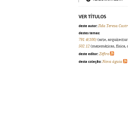
VER TÍTULOS
deste autor:
Ilda Teresa Cast
destes temas:
791.4(100)
(arte, arquitectura
502.12
(matemáticas, física, q
deste editor:
Zéfiro
desta coleção:
Nova águia