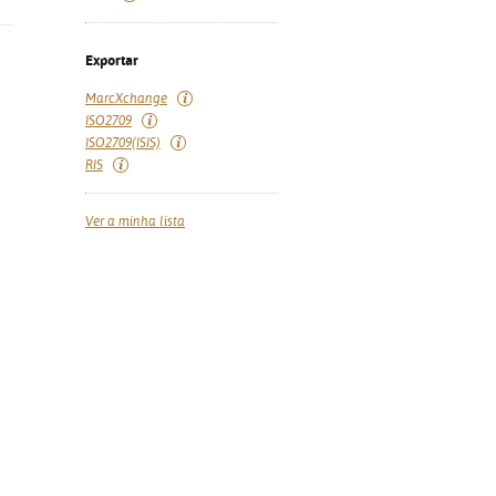
Exportar
MarcXchange
ISO2709
ISO2709(ISIS)
RIS
Ver a minha lista