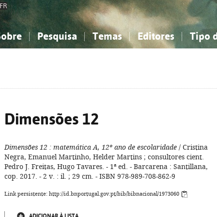
FR
Sobre
Pesquisa
Temas
Editores
Tipo 
obre a Bibliografia Nacional
imples
onhecimento, Informação...
onhecimento, Informação...
Combinada
A minha lista
Como utilizar
Filosofia, psicologia...
Filosofia, psicologia...
Perguntas frequente
iências sociais...
iências sociais...
Ciências exatas e naturais...
Ciências exatas e naturais...
rte, desporto...
rte, desporto...
Literatura, linguística...
Literatura, linguística...
Dimensões 12
Dimensões 12
: matemática A, 12º ano de escolaridade
/ Cristina
Negra, Emanuel Martinho, Helder Martins ; consultores cient.
Pedro J. Freitas, Hugo Tavares. - 1ª ed. - Barcarena : Santillana,
cop. 2017. - 2 v. : il. ; 29 cm. - ISBN 978-989-708-862-9
Link persistente: http://id.bnportugal.gov.pt/bib/bibnacional/1973060
ADICIONAR À LISTA