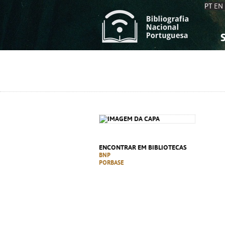
PT
EN
S
S
C
C
C
C
A
A
ENCONTRAR EM BIBLIOTECAS
BNP
PORBASE