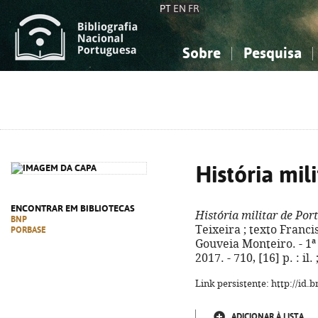
PT
EN
FR
Sobre
Pesquisa
Sobre a Bibliografia Nacional
Simples
Conhecimento, Informação...
Conhecimento, Informação...
Combinada
A
Ciências sociais...
Ciências sociais...
Arte, desporto...
Arte, desporto...
História mil
ENCONTRAR EM BIBLIOTECAS
História militar de Por
BNP
Teixeira ; texto Franc
PORBASE
Gouveia Monteiro. - 1ª 
2017. - 710, [16] p. : i
Link persistente: http://id
ADICIONAR À LISTA