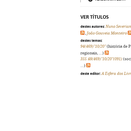
VER TÍTULOS
destes autores:
Nuno Severian
,
João Gouveia Monteiro
destes temas:
94(469)"10/20"
(história de 
regionais, ...)
355.48(469)"10/20"(091)
(soci
...)
deste editor:
A Esfera dos Liv