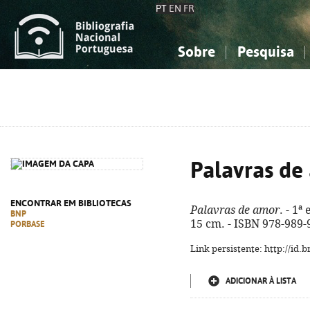
PT
EN
FR
Sobre
Pesquisa
Sobre a Bibliografia Nacional
Simples
Conhecimento, Informação...
Conhecimento, Informação...
Combinada
A
Ciências sociais...
Ciências sociais...
Arte, desporto...
Arte, desporto...
Palavras de
ENCONTRAR EM BIBLIOTECAS
Palavras de amor
. - 1ª 
BNP
15 cm. - ISBN 978-989-
PORBASE
Link persistente: http://id
ADICIONAR À LISTA