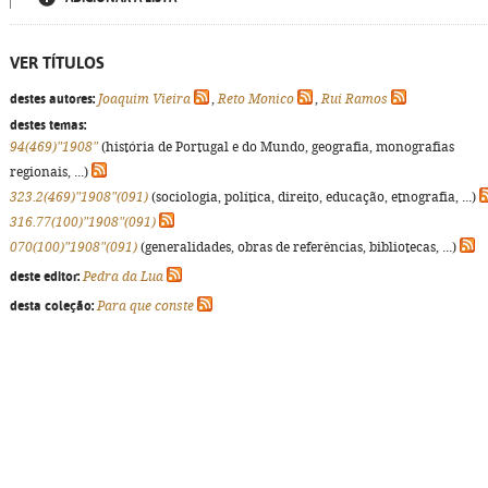
VER TÍTULOS
destes autores:
Joaquim Vieira
,
Reto Monico
,
Rui Ramos
destes temas:
94(469)"1908"
(história de Portugal e do Mundo, geografia, monografias
regionais, ...)
323.2(469)"1908"(091)
(sociologia, política, direito, educação, etnografia, ...)
316.77(100)"1908"(091)
070(100)"1908"(091)
(generalidades, obras de referências, bibliotecas, ...)
deste editor:
Pedra da Lua
desta coleção:
Para que conste