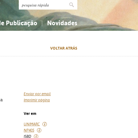
de Publicação
Novidades
s
Religião...
Religião...
VOLTAR ATRÁS
Ciências aplicadas...
Ciências aplicadas...
História, geografia, biografias...
História, geografia, biografias...
Enviar por email
ra
Imprimir página
Ver em
UNIMARC
NP405
ISBD