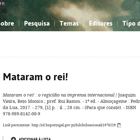
FR
Sobre
Pesquisa
Temas
Editores
Tipo 
obre a Bibliografia Nacional
imples
onhecimento, Informação...
onhecimento, Informação...
Combinada
A minha lista
Como utilizar
Filosofia, psicologia...
Filosofia, psicologia...
Perguntas frequente
iências sociais...
iências sociais...
Ciências exatas e naturais...
Ciências exatas e naturais...
rte, desporto...
rte, desporto...
Literatura, linguística...
Literatura, linguística...
Mataram o rei!
Mataram o rei!
: o regicídio na imprensa internacional
/ Joaquim
Vieira, Reto Monico ; pref. Rui Ramos. - 1ª ed. - Almoçageme : Ped
da Lua, 2017. - 279, [1] p. : il. ; 28 cm. - (Para que conste). - ISBN
978-989-8142-00-9
Link persistente: http://id.bnportugal.gov.pt/bib/bibnacional/1976229
ADICIONAR À LISTA