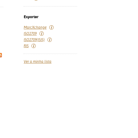
Exportar
MarcXchange
ISO2709
ISO2709(ISIS)
RIS
Ver a minha lista