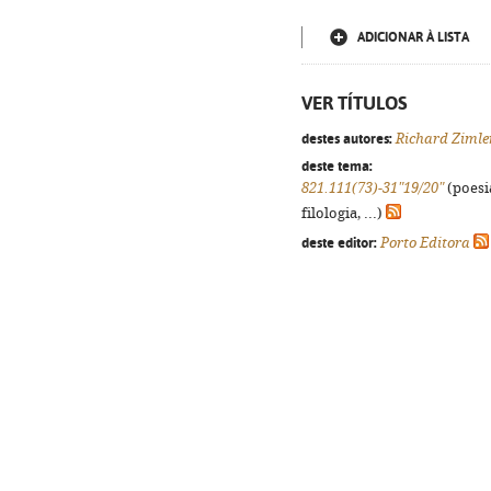
ADICIONAR À LISTA
VER TÍTULOS
destes autores:
Richard Zimle
deste tema:
821.111(73)-31"19/20"
(poesi
filologia, ...)
deste editor:
Porto Editora