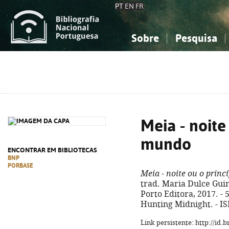
PT
EN
FR
Sobre
Pesquisa
Sobre a Bibliografia Nacional
Simples
Conhecimento, Informação...
Conhecimento, Informação...
Combinada
A
Ciências sociais...
Ciências sociais...
Arte, desporto...
Arte, desporto...
Meia - noite
mundo
ENCONTRAR EM BIBLIOTECAS
BNP
PORBASE
Meia - noite ou o prin
trad. Maria Dulce Guima
Porto Editora, 2017. - 57
Hunting Midnight. - I
Link persistente: http://id