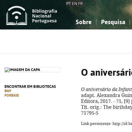
PT
EN
FR
Sobre
Pesquisa
Sobre a Bibliografia Nacional
Simples
Conhecimento, Informação...
Conhecimento, Informação...
Combinada
A
Ciências sociais...
Ciências sociais...
Arte, desporto...
Arte, desporto...
O aniversári
ENCONTRAR EM BIBLIOTECAS
O aniversário da Infan
BNP
adapt. Alexandra Guimar
PORBASE
Editora, 2017. - 71, [9] p
Tít. orig.: The birthda
71795-5
Link persistente: http://id