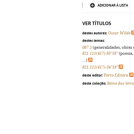
ADICIONAR À LISTA
VER TÍTULOS
destes autores:
Oscar Wilde
destes temas:
087.5
(generalidades, obras d
821.111(417)-93"18"
(poesia,
...)
821.111(417)-34"18"
deste editor:
Porto Editora
desta coleção:
Reino das letra