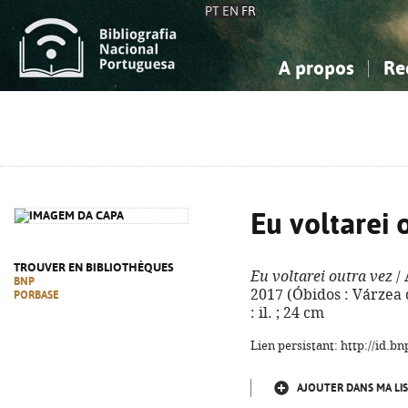
PT
EN
FR
A propos
Re
La Bibliographie Nationale
Simple
Connaissance, Information...
Connaissance, Information...
Avancée
Mes 
Sciences sociales...
Sciences sociales...
Arts, sport...
Arts, sport...
Eu voltarei 
TROUVER EN BIBLIOTHÈQUES
Eu voltarei outra vez
/ 
BNP
2017 (Óbidos : Várzea 
PORBASE
: il. ; 24 cm
Lien persistant: http://id.
AJOUTER DANS MA LIS