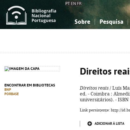
PT
EN
FR
Sobre
Pesquisa
Sobre a Bibliografia Nacional
Simples
Conhecimento, Informação...
Conhecimento, Informação...
Combinada
A
Ciências sociais...
Ciências sociais...
Arte, desporto...
Arte, desporto...
Direitos reai
ENCONTRAR EM BIBLIOTECAS
Direitos reais
/ Luís Ma
BNP
ed. - Coimbra : Almedin
PORBASE
universitários). - ISB
Link persistente: http://id
ADICIONAR À LISTA