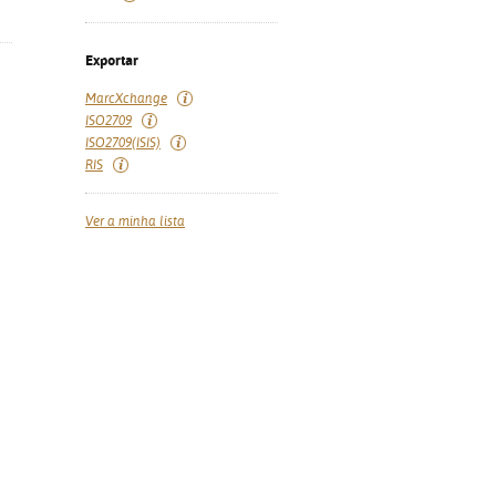
Exportar
MarcXchange
ISO2709
ISO2709(ISIS)
RIS
Ver a minha lista