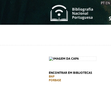
PT
EN
S
S
C
C
C
C
A
A
ENCONTRAR EM BIBLIOTECAS
BNP
PORBASE