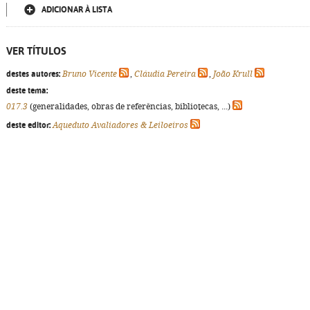
ADICIONAR À LISTA
VER TÍTULOS
destes autores:
Bruno Vicente
,
Cláudia Pereira
,
João Krull
deste tema:
017.3
(generalidades, obras de referências, bibliotecas, ...)
deste editor:
Aqueduto Avaliadores & Leiloeiros