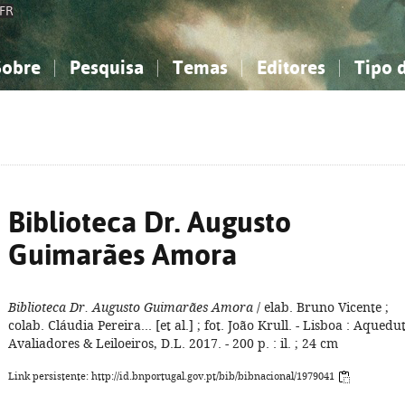
FR
Sobre
Pesquisa
Temas
Editores
Tipo 
obre a Bibliografia Nacional
imples
onhecimento, Informação...
onhecimento, Informação...
Combinada
A minha lista
Como utilizar
Filosofia, psicologia...
Filosofia, psicologia...
Perguntas frequente
iências sociais...
iências sociais...
Ciências exatas e naturais...
Ciências exatas e naturais...
rte, desporto...
rte, desporto...
Literatura, linguística...
Literatura, linguística...
Biblioteca Dr. Augusto
Guimarães Amora
Biblioteca Dr. Augusto Guimarães Amora
/ elab. Bruno Vicente ;
colab. Cláudia Pereira... [et al.] ; fot. João Krull. - Lisboa : Aquedu
Avaliadores & Leiloeiros, D.L. 2017. - 200 p. : il. ; 24 cm
Link persistente: http://id.bnportugal.gov.pt/bib/bibnacional/1979041