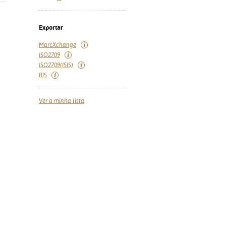
Exportar
MarcXchange
ISO2709
ISO2709(ISIS)
RIS
Ver a minha lista