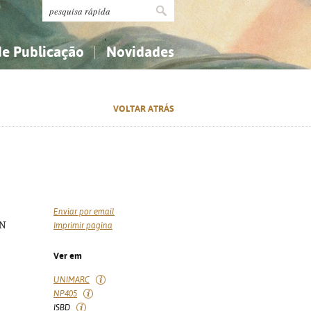
de Publicação
Novidades
s
Religião...
Religião...
VOLTAR ATRÁS
Ciências aplicadas...
Ciências aplicadas...
História, geografia, biografias...
História, geografia, biografias...
Enviar por email
BN
Imprimir página
Ver em
UNIMARC
NP405
ISBD