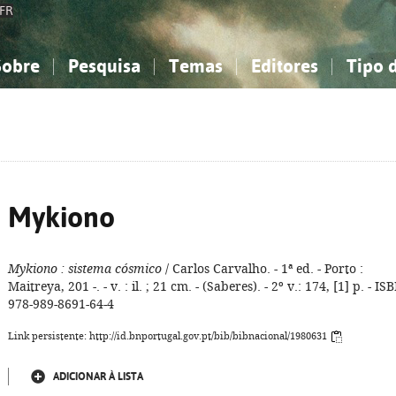
FR
Sobre
Pesquisa
Temas
Editores
Tipo 
obre a Bibliografia Nacional
imples
onhecimento, Informação...
onhecimento, Informação...
Combinada
A minha lista
Como utilizar
Filosofia, psicologia...
Filosofia, psicologia...
Perguntas frequente
iências sociais...
iências sociais...
Ciências exatas e naturais...
Ciências exatas e naturais...
rte, desporto...
rte, desporto...
Literatura, linguística...
Literatura, linguística...
Mykiono
Mykiono
: sistema cósmico
/ Carlos Carvalho. - 1ª ed. - Porto :
Maitreya, 201 -. - v. : il. ; 21 cm. - (Saberes). - 2º v.: 174, [1] p. - IS
978-989-8691-64-4
Link persistente: http://id.bnportugal.gov.pt/bib/bibnacional/1980631
ADICIONAR À LISTA