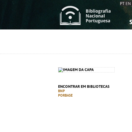
PT
EN
S
S
C
C
C
C
A
A
ENCONTRAR EM BIBLIOTECAS
BNP
PORBASE