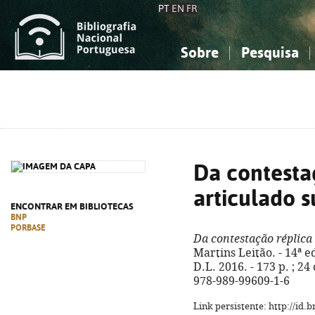
PT
EN
FR
Sobre
Pesquisa
Sobre a Bibliografia Nacional
Simples
Conhecimento, Informação...
Conhecimento, Informação...
Combinada
A
Ciências sociais...
Ciências sociais...
Arte, desporto...
Arte, desporto...
Da contesta
articulado 
ENCONTRAR EM BIBLIOTECAS
BNP
PORBASE
Da contestação réplica
Martins Leitão. - 14ª e
D.L. 2016. - 173 p. ; 2
978-989-99609-1-6
Link persistente: http://id