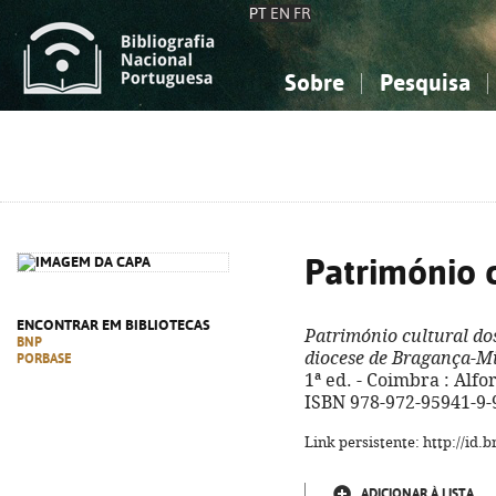
PT
EN
FR
Sobre
Pesquisa
Sobre a Bibliografia Nacional
Simples
Conhecimento, Informação...
Conhecimento, Informação...
Combinada
A
Ciências sociais...
Ciências sociais...
Arte, desporto...
Arte, desporto...
Património 
ENCONTRAR EM BIBLIOTECAS
Património cultural do
BNP
diocese de Bragança-M
PORBASE
1ª ed. - Coimbra : Alforri
ISBN 978-972-95941-9-
Link persistente: http://id
ADICIONAR À LISTA