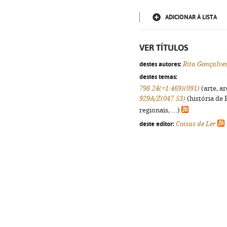
ADICIONAR À LISTA
VER TÍTULOS
destes autores:
Rita Gonçalve
destes temas:
798.24(=1:469)(091)
(arte, ar
929A/Z(047.53)
(história de
regionais, ...)
deste editor:
Coisas de Ler