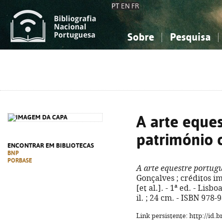
PT
EN
FR
Sobre
Pesquisa
Sobre a Bibliografia Nacional
Simples
Conhecimento, Informação...
Conhecimento, Informação...
Combinada
A
Ciências sociais...
Ciências sociais...
Arte, desporto...
Arte, desporto...
A arte eques
património 
ENCONTRAR EM BIBLIOTECAS
BNP
PORBASE
A arte equestre portug
Gonçalves ; créditos i
[et al.]. - 1ª ed. - Lisbo
il. ; 24 cm. - ISBN 978
Link persistente: http://id