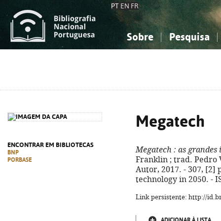
PT
EN
FR
Sobre
Pesquisa
Sobre a Bibliografia Nacional
Simples
Conhecimento, Informação...
Conhecimento, Informação...
Combinada
A
Ciências sociais...
Ciências sociais...
Arte, desporto...
Arte, desporto...
Megatech
ENCONTRAR EM BIBLIOTECAS
Megatech
: as grandes 
BNP
Franklin ; trad. Pedro V
PORBASE
Autor, 2017. - 307, [2] p
technology in 2050. - 
Link persistente: http://id
ADICIONAR À LISTA