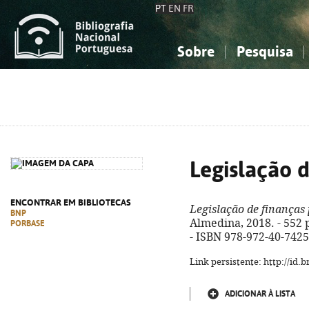
PT
EN
FR
Sobre
Pesquisa
Sobre a Bibliografia Nacional
Simples
Conhecimento, Informação...
Conhecimento, Informação...
Combinada
A
Ciências sociais...
Ciências sociais...
Arte, desporto...
Arte, desporto...
Legislação d
ENCONTRAR EM BIBLIOTECAS
Legislação de finanças 
BNP
Almedina, 2018. - 552 p
PORBASE
- ISBN 978-972-40-7425
Link persistente: http://id
ADICIONAR À LISTA