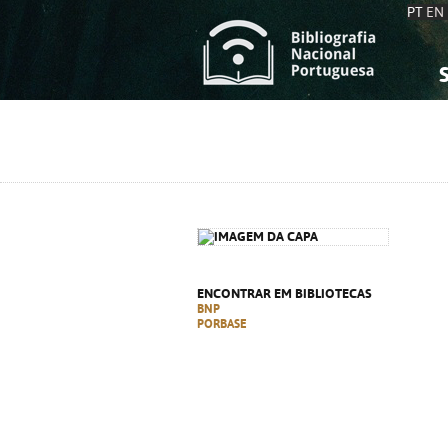
PT
EN
S
S
C
C
C
C
A
A
ENCONTRAR EM BIBLIOTECAS
BNP
PORBASE