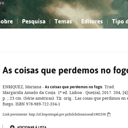
FR
Sobre
Pesquisa
Temas
Editores
Tipo 
obre a Bibliografia Nacional
imples
onhecimento, Informação...
onhecimento, Informação...
Combinada
A minha lista
Como utilizar
Filosofia, psicologia...
Filosofia, psicologia...
Perguntas frequente
iências sociais...
iências sociais...
Ciências exatas e naturais...
Ciências exatas e naturais...
rte, desporto...
rte, desporto...
Literatura, linguística...
Literatura, linguística...
As coisas que perdemos no fog
ENRIQUEZ, Mariana -
As coisas que perdemos no fogo
. Trad.
Margarida Amado da Costa. 1ª ed. Lisboa : Quetzal, 2017. 204, [4]
p. ; 23 cm. (Série américas). Tít. orig.: Las cosas que perdimos en 
fuego. ISBN 978-989-722-334-1
Link persistente: http://id.bnportugal.gov.pt/bib/bibnacional/1982558
ADICIONAR À LISTA