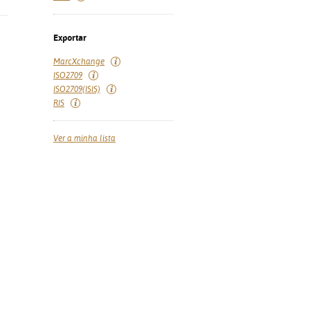
Exportar
MarcXchange
ISO2709
ISO2709(ISIS)
RIS
Ver a minha lista