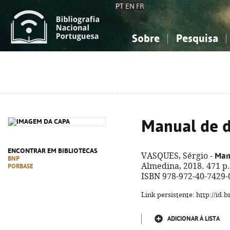
PT
EN
FR
Sobre
Pesquisa
Sobre a Bibliografia Nacional
Simples
Conhecimento, Informação...
Conhecimento, Informação...
Combinada
A
Ciências sociais...
Ciências sociais...
Arte, desporto...
Arte, desporto...
Manual de di
ENCONTRAR EM BIBLIOTECAS
Manu
VASQUES, Sérgio -
BNP
Almedina, 2018. 471 p.
PORBASE
ISBN 978-972-40-7429-
Link persistente: http://id
ADICIONAR À LISTA