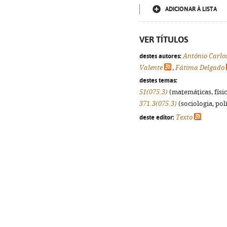
ADICIONAR À LISTA
VER TÍTULOS
destes autores:
António Carl
Valente
,
Fátima Delgado
destes temas:
51(075.3)
(matemáticas, física
371.3(075.3)
(sociologia, polí
deste editor:
Texto