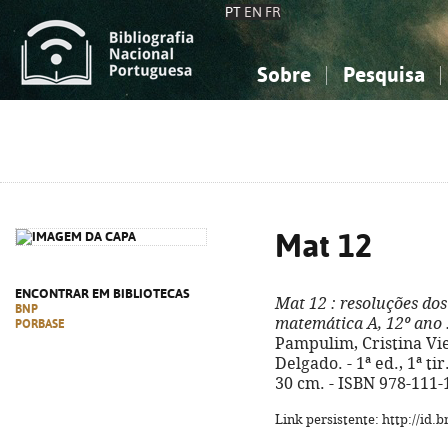
PT
EN
FR
Sobre
Pesquisa
Sobre a Bibliografia Nacional
Simples
Conhecimento, Informação...
Conhecimento, Informação...
Combinada
A
Ciências sociais...
Ciências sociais...
Arte, desporto...
Arte, desporto...
Mat 12
ENCONTRAR EM BIBLIOTECAS
Mat 12
: resoluções dos
BNP
matemática A, 12º ano
PORBASE
Pampulim, Cristina Vie
Delgado. - 1ª ed., 1ª tir.
30 cm. - ISBN 978-111-
Link persistente: http://id