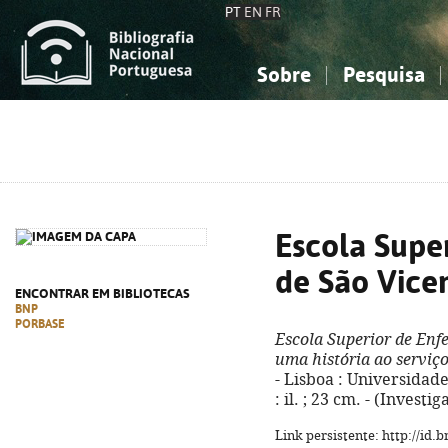
PT
EN
FR
Sobre
Pesquisa
Sobre a Bibliografia Nacional
Simples
Conhecimento, Informação...
Conhecimento, Informação...
Combinada
A
Ciências sociais...
Ciências sociais...
Arte, desporto...
Arte, desporto...
Escola Supe
de São Vice
ENCONTRAR EM BIBLIOTECAS
BNP
PORBASE
Escola Superior de Enf
uma história ao serviç
- Lisboa : Universidade 
: il. ; 23 cm. - (Invest
Link persistente: http://id