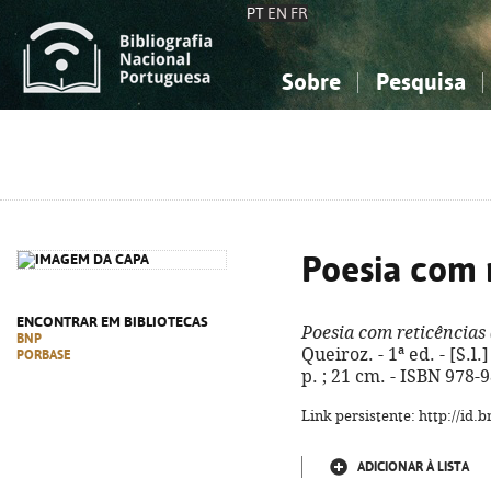
PT
EN
FR
Sobre
Pesquisa
Sobre a Bibliografia Nacional
Simples
Conhecimento, Informação...
Conhecimento, Informação...
Combinada
A
Ciências sociais...
Ciências sociais...
Arte, desporto...
Arte, desporto...
Poesia com re
ENCONTRAR EM BIBLIOTECAS
Poesia com reticências (
BNP
Queiroz. - 1ª ed. - [S.l.
PORBASE
p. ; 21 cm. - ISBN 978-
Link persistente: http://id
ADICIONAR À LISTA